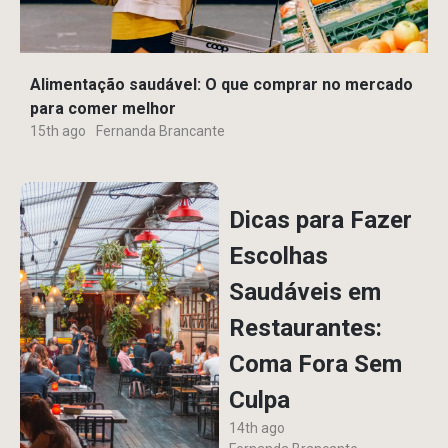
Alimentação saudável: O que comprar no mercado
para comer melhor
15th ago
Fernanda Brancante
Dicas para Fazer
Escolhas
Saudáveis em
Restaurantes:
Coma Fora Sem
Culpa
14th ago