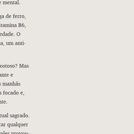
 mental.
ga de ferro,
itamina B6,
iedade. O
a, um anti-
gostoso? Mas
ante e
as manhãs
s focado e,
nte.
tual sagrado.
tar qualquer
mples provou-