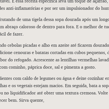
ável. E essa receita específica leva um toque de açafrão
des anti-inflamatórias e por ser um impulsionador do hu
frutando de uma tigela dessa sopa dourada após um longo
m abraço caloroso de dentro para fora. E o melhor de tu
cil de fazer.
do cebolas picadas e alho em azeite até ficarem dourado
icione cenouras e batatas cortadas em cubos pequenos, 
bor do refogado. Acrescente as lentilhas vermelhas lava
om cominho, páprica doce, sal e pimenta a gosto.
dientes com caldo de legumes ou água e deixe cozinhar 
ilhas e os vegetais estejam macios. Em seguida, bata a s
 no liquidificador até obter uma textura cremosa. Volte
ecer bem. Sirva quente,