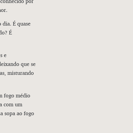
, conhecido por
mor.
 dia. É quase
do? É
s e
deixando que se
das, misturando
em fogo médio
opa com um
 a sopa ao fogo