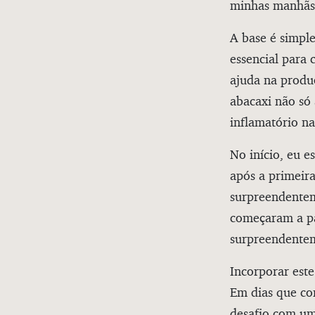
minhas manhãs
A base é simple
essencial para 
ajuda na produ
abacaxi não só
inflamatório na
No início, eu e
após a primeira
surpreendentem
começaram a pa
surpreendenteme
Incorporar este
Em dias que co
desafio com um