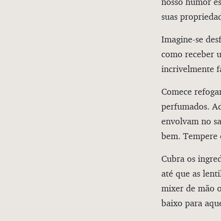
nosso humor est
suas proprieda
Imagine-se des
como receber u
incrivelmente fá
Comece refogan
perfumados. Ad
envolvam no sa
bem. Tempere c
Cubra os ingre
até que as lent
mixer de mão ou
baixo para aqu