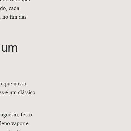
udo, cada
, no fim das
a um
o que nossa
as é um clássico
agnésio, ferro
pleno vapor e