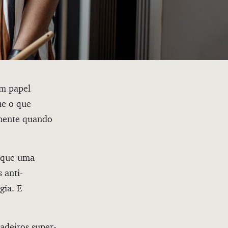
um papel
ue o que
 mente quando
a que uma
 anti-
ia. E
dadeiros super-