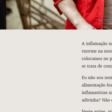
A inflamação n
enorme na noss
colocamos no p
se trata de com
Eu não sou nutr
alimentação fo
inflamatórias 
adivinha? Não 
Neste artigo, v