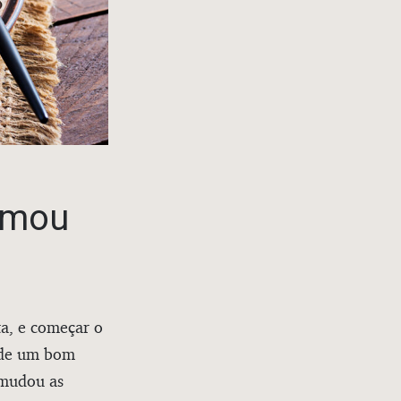
rmou
a, e começar o
r de um bom
 mudou as