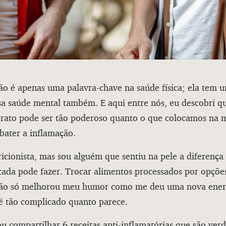
ão é apenas uma palavra-chave na saúde física; ela tem 
a saúde mental também. E aqui entre nós, eu descobri q
rato pode ser tão poderoso quanto o que colocamos na
bater a inflamação.
icionista, mas sou alguém que sentiu na pele a diferenç
cada pode fazer. Trocar alimentos processados por opções
não só melhorou meu humor como me deu uma nova energ
é tão complicado quanto parece.
ou compartilhar 6 receitas anti-inflamatórias que são ver