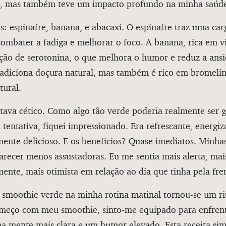
, mas também teve um impacto profundo na minha saúde
s: espinafre, banana, e abacaxi. O espinafre traz uma car
combater a fadiga e melhorar o foco. A banana, rica em v
ção de serotonina, o que melhora o humor e reduz a ans
 adiciona doçura natural, mas também é rico em bromelin
tural.
stava cético. Como algo tão verde poderia realmente ser 
 tentativa, fiquei impressionado. Era refrescante, energiz
ente delicioso. E os benefícios? Quase imediatos. Minh
recer menos assustadoras. Eu me sentia mais alerta, mai
nte, mais otimista em relação ao dia que tinha pela fre
 smoothie verde na minha rotina matinal tornou-se um ri
meço com meu smoothie, sinto-me equipado para enfren
a mente mais clara e um humor elevado. Esta receita si