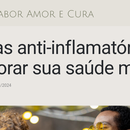
as anti-inflamató
orar sua saúde m
6/2024