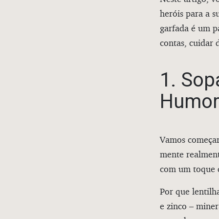
heróis para a s
garfada é um pa
contas, cuidar
1. Sop
Humor
Vamos começar 
mente realmente
com um toque d
Por que lentil
e zinco – miner